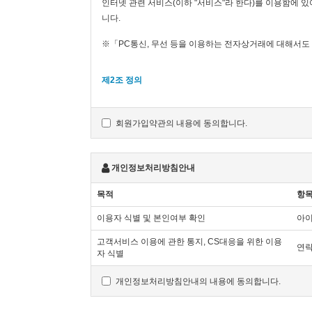
인터넷 관련 서비스(이하 "서비스"라 한다)를 이용함에 
니다.
※「PC통신, 무선 등을 이용하는 전자상거래에 대해서도 
제2조 정의
"사이트" 이란 "회사"가 재화 또는 용역(이하 "
이용하여 재화 등을 거래할 수 있도록 설정한 가
회원가입약관의 내용에 동의합니다.
사용합니다.
"이용자"란 "사이트"에 접속하여 이 약관에 따라 
'회원'이라 함은 “몰”에 회원등록을 한 자로서, 
개인정보처리방침안내
'비회원'이라 함은 회원에 가입하지 않고 "사이트
목적
항
제3조 약관 등의 명시와 설명 및 개정
이용자 식별 및 본인여부 확인
아이
"사이트"은 이 약관의 내용과 상호 및 대표자 성명
고객서비스 이용에 관한 통지, CS대응을 위한 이용
연락
전화번호·모사전송번호·전자우편주소, 사업자등록
자 식별
수 있도록 사이버몰의 초기 서비스화면(전면)에 게
개인정보처리방침안내의 내용에 동의합니다.
할 수 있습니다.
"사이트"은 이용자가 약관에 동의하기에 앞서 약